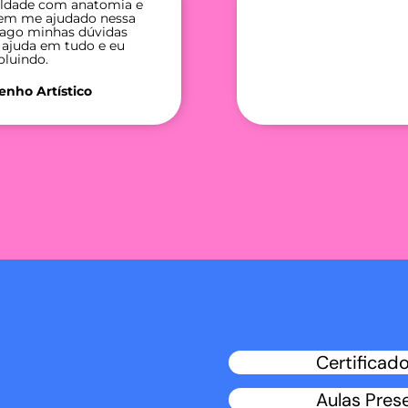
culdade com anatomia e
 tem me ajudado nessa
rago minhas dúvidas
 ajuda em tudo e eu
oluindo.
enho Artístico
Certificad
Aulas Pres