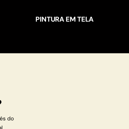
PINTURA EM TELA
?
vés do
l,