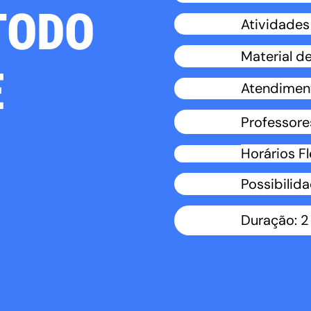
TODO
Atividade
Material de
E
Atendiment
Professore
Horários Fl
Possibilid
Duração: 2