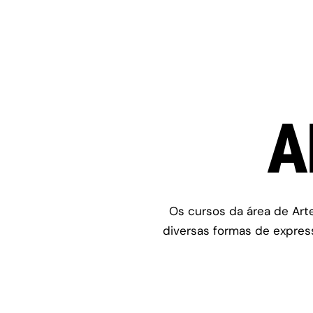
Ir
para
o
conteúdo
A
Os cursos da área de Arte
diversas formas de express