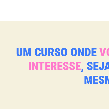
UM CURSO ONDE
V
INTERESSE
, SE
MESM