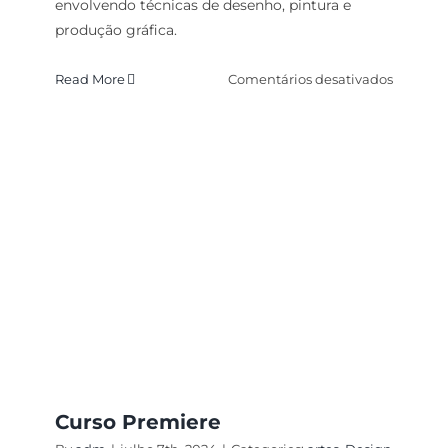
envolvendo técnicas de desenho, pintura e
produção gráfica.
em
Read More
Comentários desativados
Fotograf
Profissi
Curso Premiere