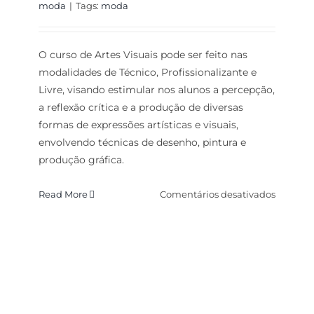
moda
|
Tags:
moda
O curso de Artes Visuais pode ser feito nas
modalidades de Técnico, Profissionalizante e
Livre, visando estimular nos alunos a percepção,
a reflexão crítica e a produção de diversas
formas de expressões artísticas e visuais,
envolvendo técnicas de desenho, pintura e
produção gráfica.
em
Read More
Comentários desativados
Curso
de
Corte
e
Costura