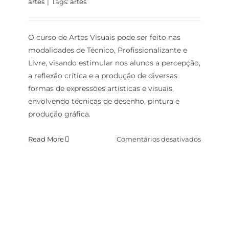
artes
|
Tags:
artes
O curso de Artes Visuais pode ser feito nas
modalidades de Técnico, Profissionalizante e
Livre, visando estimular nos alunos a percepção,
a reflexão crítica e a produção de diversas
formas de expressões artísticas e visuais,
envolvendo técnicas de desenho, pintura e
produção gráfica.
em
Read More
Comentários desativados
DESIGN
DE
INTERI